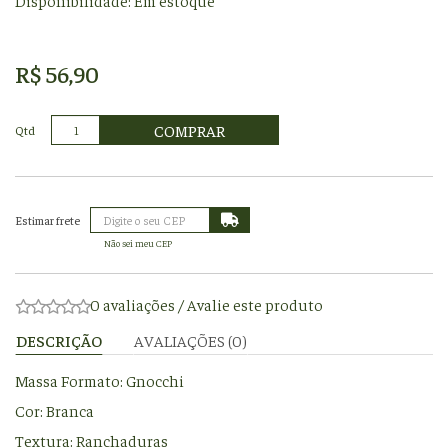
Disponibilidade:
Em estoque
R$ 56,90
COMPRAR
Qtd
Não sei meu CEP
0 avaliações
/
Avalie este produto
DESCRIÇÃO
AVALIAÇÕES (0)
Massa Formato: Gnocchi
Cor: Branca
Textura: Ranchaduras